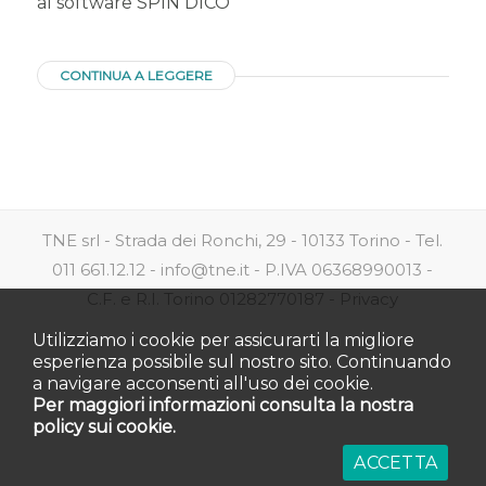
al software SPIN DICO
CONTINUA A LEGGERE
TNE srl - Strada dei Ronchi, 29 - 10133 Torino - Tel.
011 661.12.12 - info@tne.it - P.IVA 06368990013 -
C.F. e R.I. Torino 01282770187 -
Privacy
Utilizziamo i cookie per assicurarti la migliore
esperienza possibile sul nostro sito. Continuando
a navigare acconsenti all'uso dei cookie.
Per maggiori informazioni consulta la nostra
policy sui cookie.
ACCETTA