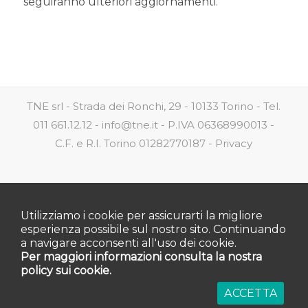
seguiranno ulteriori aggiornamenti.
TNE srl - Strada dei Ronchi, 29 - 10133 Torino - Tel.
011 661.12.12 - info@tne.it - P.IVA 06368990013 -
C.F. e R.I. Torino 01282770187 -
Privacy
Utilizziamo i cookie per assicurarti la migliore
esperienza possibile sul nostro sito. Continuando
a navigare acconsenti all'uso dei cookie.
Per maggiori informazioni consulta la nostra
policy sui cookie.
ACCETTA