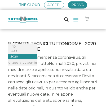
TNE CLOUD
ACCEDI
PROVA
INCONTRI TECNICI TUTTONORMEL 2020
10
– RINVIO DATE
MAR
2020
A seguito dell’emergenza coronavirus, gli
/
categorized
da
admin
Incontri Tecnici TuttoNormel 2020, previsti nei
mesi di marzo e aprile, sono rinviati a data da
destinarsi. Si raccomanda di conservare l’invito
cartaceo già ricevuto per accedere agli incontri
nelle date originali, in quanto valido anche per
eventuali nuove date. In relazione
all’evoluzione della situazione sanitaria,