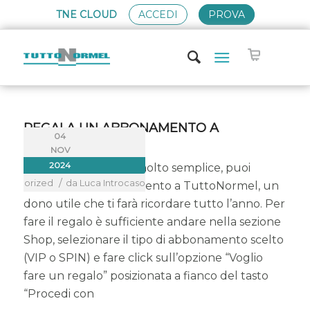
TNE CLOUD
ACCEDI
PROVA
REGALA UN ABBONAMENTO A
04
TUTTONORMEL
NOV
2024
Per Natale, in modo molto semplice, puoi
/
categorized
da
Luca Introcaso
regalare un abbonamento a TuttoNormel, un
dono utile che ti farà ricordare tutto l’anno. Per
fare il regalo è sufficiente andare nella sezione
Shop, selezionare il tipo di abbonamento scelto
(VIP o SPIN) e fare click sull’opzione “Voglio
fare un regalo” posizionata a fianco del tasto
“Procedi con