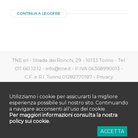
CONTINUA A LEGGERE
TNE srl - Strada dei Ronchi, 29 - 10133 Torino - Tel.
011 661.12.12 - info@tne.it - P.IVA 06368990013 -
C.F. e R.I. Torino 01282770187 -
Privacy
Utilizziamo i cookie per assicurarti la migliore
esperienza possibile sul nostro sito. Continuando
a navigare acconsenti all'uso dei cookie.
Per maggiori informazioni consulta la nostra
policy sui cookie.
ACCETTA