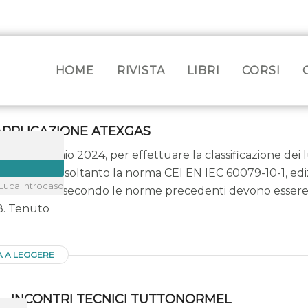
HOME
RIVISTA
LIBRI
CORSI
PPLICAZIONE ATEXGAS
dal 23 gennaio 2024, per effettuare la classificazione dei
rà applicabile soltanto la norma CEI EN IEC 60079-10-1, edi
Luca Introcaso
 effettuate secondo le norme precedenti devono essere a
8. Tenuto
A A LEGGERE
4 – INCONTRI TECNICI TUTTONORMEL