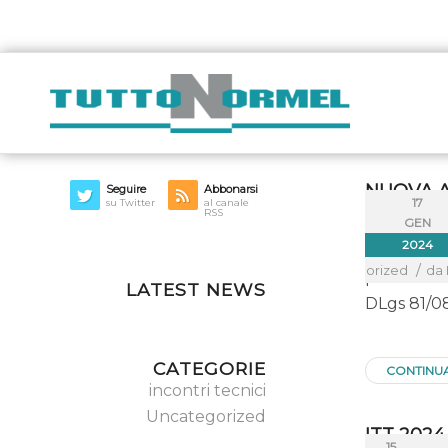
NUOVA A
Seguire
Abbonarsi
17
su Twitter
al canale
RSS
GEN
A partire 
2024
di gas, sa
/
in
Uncategorized
da
pericolose
LATEST NEWS
DLgs 81/0
CATEGORIE
CONTINU
incontri tecnici
Uncategorized
ITT 202
15