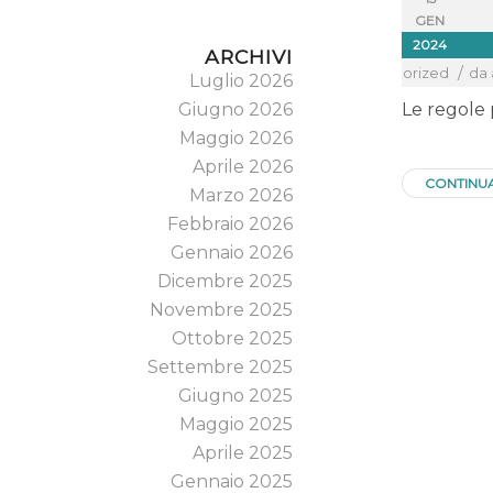
GEN
Per conosc
2024
2024 della
ARCHIVI
/
in
Uncategorized
da
Luglio 2026
incombono 
Giugno 2026
Le regole 
Maggio 2026
Aprile 2026
CONTINU
Marzo 2026
Febbraio 2026
Gennaio 2026
Dicembre 2025
Novembre 2025
Ottobre 2025
Settembre 2025
Giugno 2025
Maggio 2025
Aprile 2025
Gennaio 2025