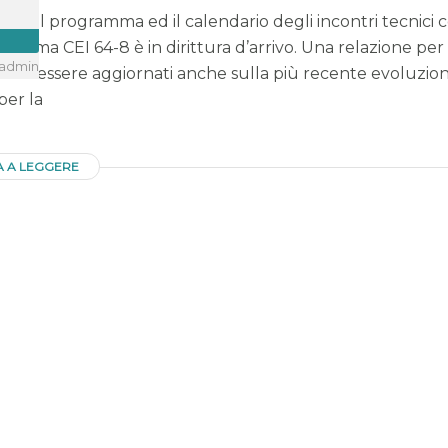
ere il programma ed il calendario degli incontri tecnici 
 norma CEI 64-8 è in dirittura d’arrivo. Una relazione pe
admin
ed essere aggiornati anche sulla più recente evoluzione no
per la
A A LEGGERE