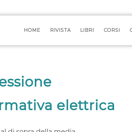
HOME
RIVISTA
LIBRI
CORSI
lessione
rmativa elettrica
 al di sopra della media