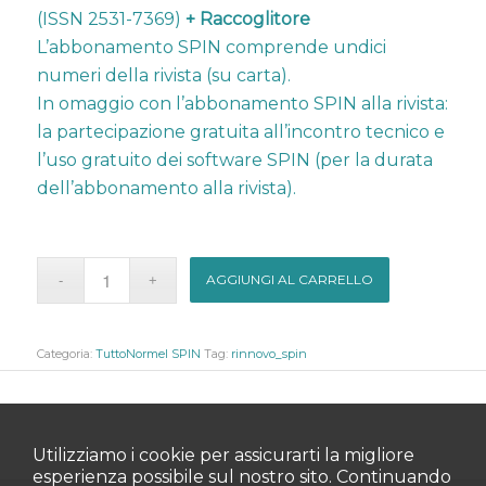
(ISSN 2531-7369)
+ Raccoglitore
L’abbonamento SPIN comprende undici
numeri della rivista (su carta).
In omaggio con l’abbonamento SPIN alla rivista:
la partecipazione gratuita all’incontro tecnico e
l’uso gratuito dei software SPIN (per la durata
dell’abbonamento alla rivista).
AGGIUNGI AL CARRELLO
Categoria:
TuttoNormel SPIN
Tag:
rinnovo_spin
Utilizziamo i cookie per assicurarti la migliore
esperienza possibile sul nostro sito. Continuando