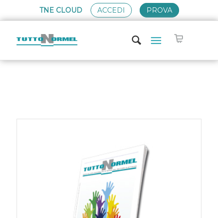
TNE CLOUD
ACCEDI
PROVA